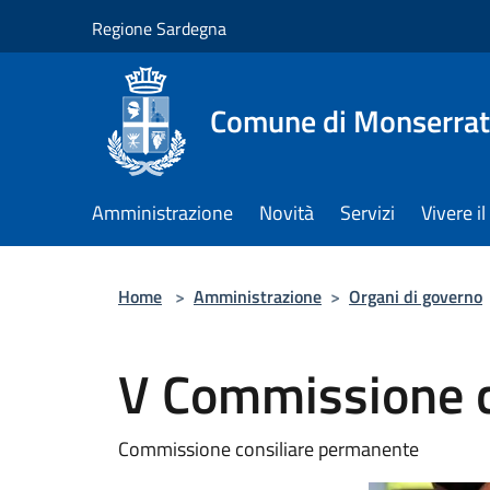
Salta al contenuto principale
Regione Sardegna
Comune di Monserra
Amministrazione
Novità
Servizi
Vivere 
Home
>
Amministrazione
>
Organi di governo
V Commissione c
Commissione consiliare permanente