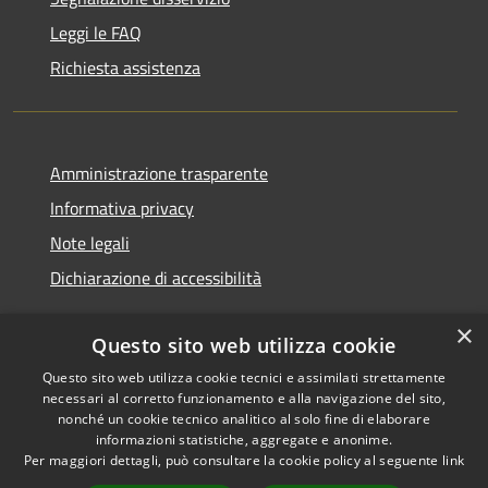
Leggi le FAQ
Richiesta assistenza
Amministrazione trasparente
Informativa privacy
Note legali
Dichiarazione di accessibilità
×
Questo sito web utilizza cookie
Questo sito web utilizza cookie tecnici e assimilati strettamente
RSS
Copyright © 2026 • Comune di
necessari al corretto funzionamento e alla navigazione del sito,
Accessibilità
Monserrato • Powered by
nonché un cookie tecnico analitico al solo fine di elaborare
Privacy
Municipium
Accesso
•
informazioni statistiche, aggregate e anonime.
Per maggiori dettagli, può consultare la cookie policy al seguente
link
Cookie
redazione