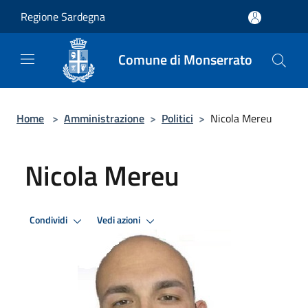
Salta al contenuto principale
Regione Sardegna
Comune di Monserrato
Home
>
Amministrazione
>
Politici
>
Nicola Mereu
Nicola Mereu
Condividi
Vedi azioni