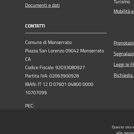
Turismo
Documenti e dati
Mobilità e
CONTATTI
Comune di Monserrato
Prenotaz
Piazza San Lorenzo 09042 Monserrato
Segnalazi
CA
Leggi le 
Codice Fiscale: 92033080927
Richiesta
Partita IVA: 02063900928
IBAN: IT 12 D 07601 04800 0000
10707099.
PEC:
protocollo@pec.comune.monserrato.ca.it
Centralino Unico: 070 57921
Questo sito 
alla navig