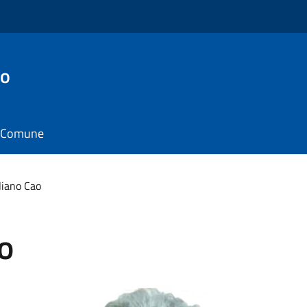
to
il Comune
liano Cao
o