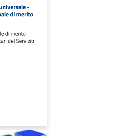
 universale -
nale di merito
le di merito
tari del Servizio
e