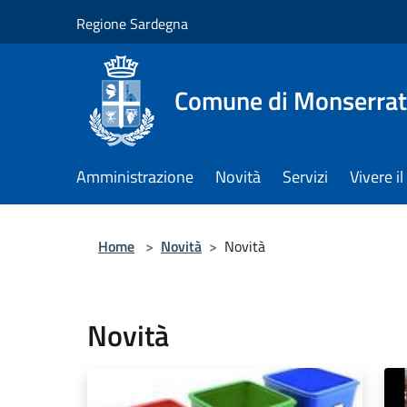
Salta al contenuto principale
Regione Sardegna
Comune di Monserra
Amministrazione
Novità
Servizi
Vivere 
Home
>
Novità
>
Novità
Novità