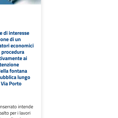
 di interesse
ione di un
atori economici
la procedura
tivamente ai
utenzione
della fontana
 pubblica lungo
e Via Porto
nserrato intende
alto per i lavori