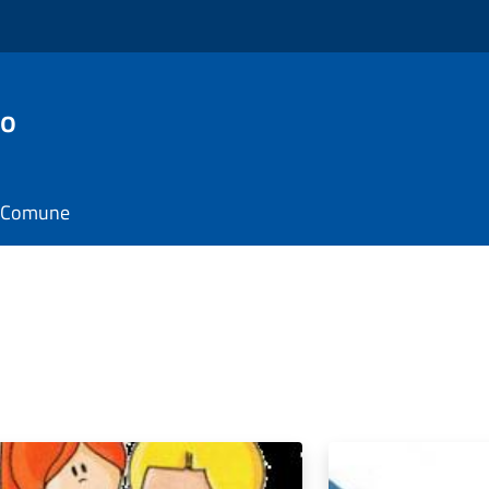
to
il Comune