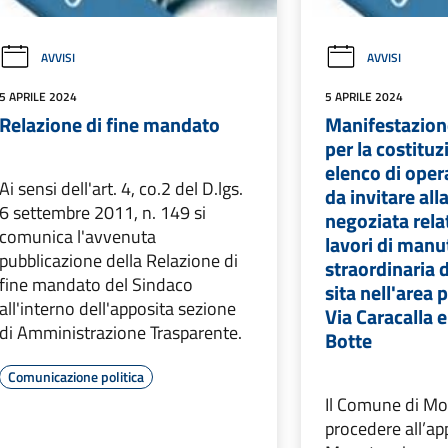
AVVISI
AVVISI
5 APRILE 2024
5 APRILE 2024
Relazione di fine mandato
Manifestazione
per la costituz
elenco di oper
Ai sensi dell'art. 4, co.2 del D.lgs.
da invitare al
6 settembre 2011, n. 149 si
negoziata rela
comunica l'avvenuta
lavori di man
pubblicazione della Relazione di
straordinaria 
fine mandato del Sindaco
sita nell'area
all'interno dell'apposita sezione
Via Caracalla 
di Amministrazione Trasparente.
Botte
Comunicazione politica
Il Comune di Mo
procedere all’app