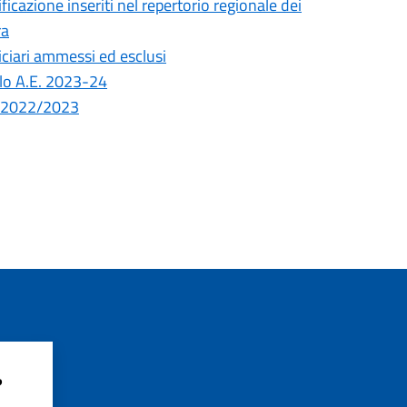
lificazione inseriti nel repertorio regionale dei
ra
iciari ammessi ed esclusi
lo A.E. 2023-24
S. 2022/2023
?