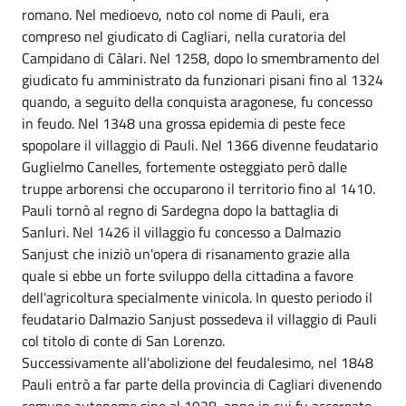
romano. Nel medioevo, noto col nome di Pauli, era
compreso nel giudicato di Cagliari, nella curatoria del
Campidano di Càlari. Nel 1258, dopo lo smembramento del
giudicato fu amministrato da funzionari pisani fino al 1324
quando, a seguito della conquista aragonese, fu concesso
in feudo. Nel 1348 una grossa epidemia di peste fece
spopolare il villaggio di Pauli. Nel 1366 divenne feudatario
Guglielmo Canelles, fortemente osteggiato però dalle
truppe arborensi che occuparono il territorio fino al 1410.
Pauli tornò al regno di Sardegna dopo la battaglia di
Sanluri. Nel 1426 il villaggio fu concesso a Dalmazio
Sanjust che iniziò un'opera di risanamento grazie alla
quale si ebbe un forte sviluppo della cittadina a favore
dell'agricoltura specialmente vinicola. In questo periodo il
feudatario Dalmazio Sanjust possedeva il villaggio di Pauli
col titolo di conte di San Lorenzo.
Successivamente all'abolizione del feudalesimo, nel 1848
Pauli entrò a far parte della provincia di Cagliari divenendo
comune autonomo sino al 1928, anno in cui fu accorpato