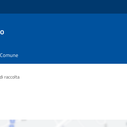
to
il Comune
di raccolta