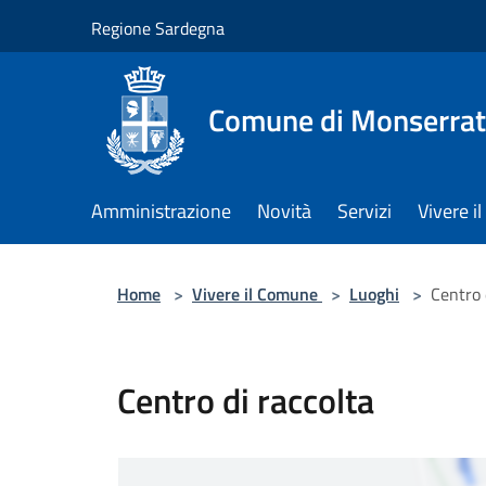
Salta al contenuto principale
Regione Sardegna
Comune di Monserra
Amministrazione
Novità
Servizi
Vivere 
Home
>
Vivere il Comune
>
Luoghi
>
Centro 
Centro di raccolta