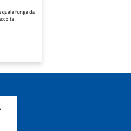
la quale funge da
accolta
?