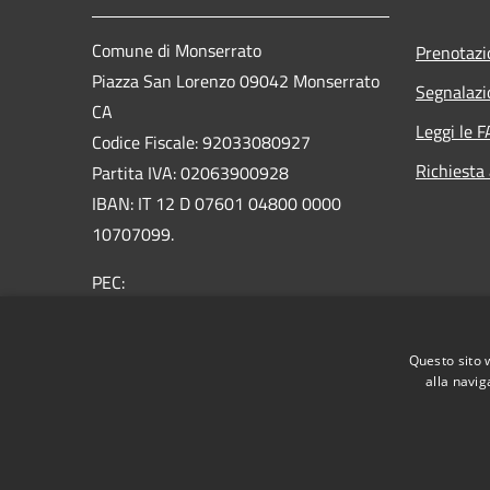
Comune di Monserrato
Prenotaz
Piazza San Lorenzo 09042 Monserrato
Segnalazi
CA
Leggi le 
Codice Fiscale: 92033080927
Richiesta
Partita IVA: 02063900928
IBAN: IT 12 D 07601 04800 0000
10707099.
PEC:
protocollo@pec.comune.monserrato.ca.it
Centralino Unico: 070 57921
Questo sito 
alla navig
RSS
Accessibilità
Privacy
Cookie
Mappa de