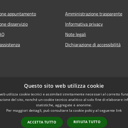
ione appuntamento
Amministrazione trasparente
one disservizio
Informativa privacy
FAQ
Note legali
 assistenza
Dichiarazione di accessibilità
Questo sito web utilizza cookie
web utilizza cookie tecnici e assimilati strettamente necessari al corretto fu
azione del sito, nonché un cookie tecnico analitico al solo fine di elaborare i
statistiche, aggregate e anonime.
Per maggiori dettagli, può consultare la cookie policy al seguente
link
RIFIUTA TUTTO
ACCETTA TUTTO
l sito
Copyright © 2026 • Comune di M
Intranet