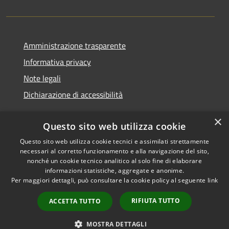
Amministrazione trasparente
Informativa privacy
Note legali
Dichiarazione di accessibilità
×
Questo sito web utilizza cookie
Questo sito web utilizza cookie tecnici e assimilati strettamente
RSS
Copyright © 2026 • Comune di
necessari al corretto funzionamento e alla navigazione del sito,
Accessibilità
Monserrato • Powered by
nonché un cookie tecnico analitico al solo fine di elaborare
Privacy
Municipium
Accesso
•
informazioni statistiche, aggregate e anonime.
Per maggiori dettagli, può consultare la cookie policy al seguente
link
Cookie
redazione
Mappa del sito
RIFIUTA TUTTO
ACCETTA TUTTO
Intranet
Obiettivi di accessibilità
MOSTRA DETTAGLI