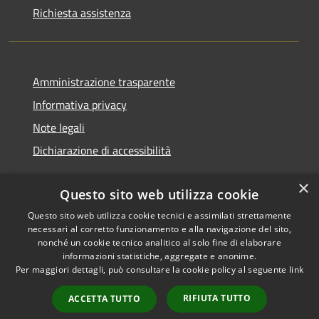
Richiesta assistenza
Amministrazione trasparente
Informativa privacy
Note legali
Dichiarazione di accessibilità
×
Questo sito web utilizza cookie
Questo sito web utilizza cookie tecnici e assimilati strettamente
RSS
Copyright © 2026 • Comune di
necessari al corretto funzionamento e alla navigazione del sito,
Accessibilità
Monserrato • Powered by
nonché un cookie tecnico analitico al solo fine di elaborare
Privacy
Municipium
Accesso
•
informazioni statistiche, aggregate e anonime.
Per maggiori dettagli, può consultare la cookie policy al seguente
link
Cookie
redazione
Mappa del sito
RIFIUTA TUTTO
ACCETTA TUTTO
Intranet