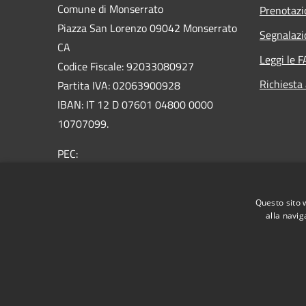
Comune di Monserrato
Prenotaz
Piazza San Lorenzo 09042 Monserrato
Segnalazi
CA
Leggi le 
Codice Fiscale: 92033080927
Richiesta
Partita IVA: 02063900928
IBAN: IT 12 D 07601 04800 0000
10707099.
PEC:
protocollo@pec.comune.monserrato.ca.it
Centralino Unico: 070 57921
Questo sito 
alla navig
RSS
Accessibilità
Privacy
Cookie
Mappa de
Obiettivi di accessibilità