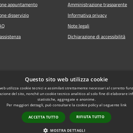
ione appuntamento
Amministrazione trasparente
one disservizio
Informativa privacy
FAQ
Note legali
 assistenza
Dichiarazione di accessibilità
Questo sito web utilizza cookie
web utilizza cookie tecnici e assimilati strettamente necessari al corretto fu
azione del sito, nonché un cookie tecnico analitico al solo fine di elaborare i
statistiche, aggregate e anonime.
Per maggiori dettagli, può consultare la cookie policy al seguente
link
RIFIUTA TUTTO
ACCETTA TUTTO
l sito
Copyright © 2026 • Comune di M
Intranet
MOSTRA DETTAGLI