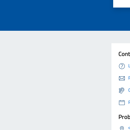
Cont
Prob