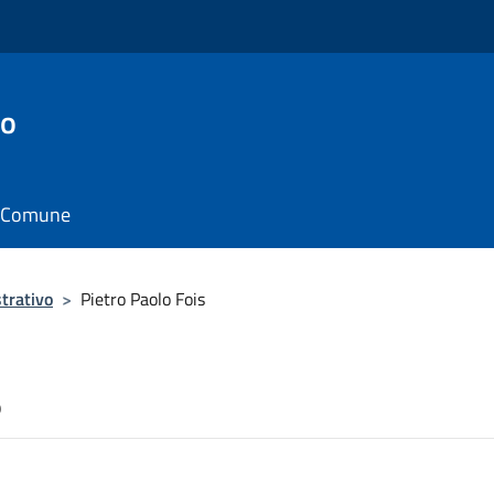
to
il Comune
trativo
>
Pietro Paolo Fois
s