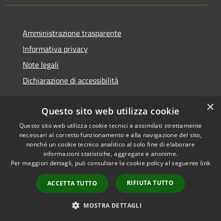
Amministrazione trasparente
Informativa privacy
Note legali
Dichiarazione di accessibilità
×
Questo sito web utilizza cookie
Questo sito web utilizza cookie tecnici e assimilati strettamente
RSS
Copyright © 2026 • Comune di
necessari al corretto funzionamento e alla navigazione del sito,
Accessibilità
Monserrato • Powered by
nonché un cookie tecnico analitico al solo fine di elaborare
Privacy
Municipium
Accesso
•
informazioni statistiche, aggregate e anonime.
Per maggiori dettagli, può consultare la cookie policy al seguente
link
Cookie
redazione
Mappa del sito
RIFIUTA TUTTO
ACCETTA TUTTO
Intranet
Obiettivi di accessibilità
MOSTRA DETTAGLI