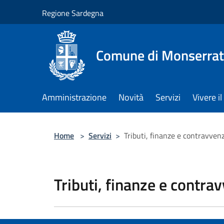
Salta al contenuto principale
Regione Sardegna
Comune di Monserra
Amministrazione
Novità
Servizi
Vivere 
Home
>
Servizi
>
Tributi, finanze e contravven
Tributi, finanze e contra