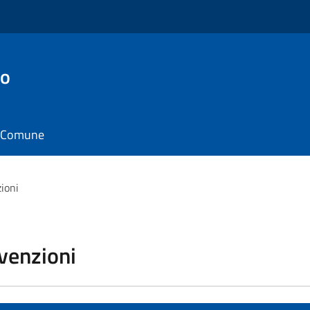
to
il Comune
zioni
vvenzioni