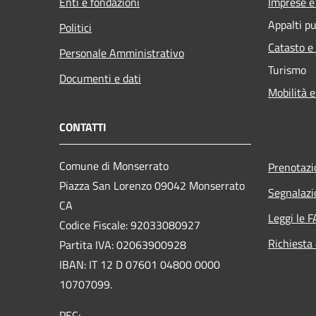
Enti e fondazioni
Imprese 
Appalti pu
Politici
Catasto e
Personale Amministrativo
Turismo
Documenti e dati
Mobilità e
CONTATTI
Comune di Monserrato
Prenotaz
Piazza San Lorenzo 09042 Monserrato
Segnalazi
CA
Leggi le 
Codice Fiscale: 92033080927
Richiesta
Partita IVA: 02063900928
IBAN: IT 12 D 07601 04800 0000
10707099.
PEC: