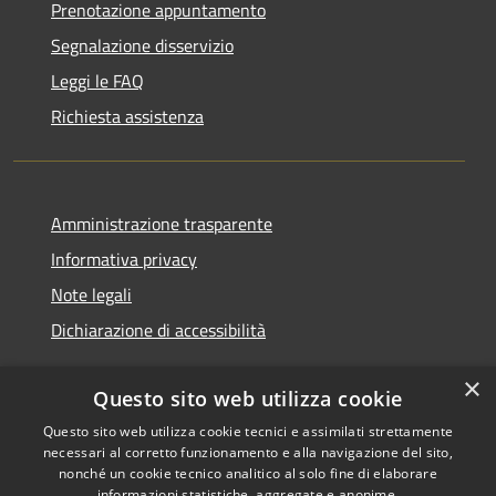
Prenotazione appuntamento
Segnalazione disservizio
Leggi le FAQ
Richiesta assistenza
Amministrazione trasparente
Informativa privacy
Note legali
Dichiarazione di accessibilità
×
Questo sito web utilizza cookie
Questo sito web utilizza cookie tecnici e assimilati strettamente
RSS
Copyright © 2026 • Comune di
necessari al corretto funzionamento e alla navigazione del sito,
Accessibilità
Monserrato • Powered by
nonché un cookie tecnico analitico al solo fine di elaborare
Privacy
Municipium
Accesso
•
informazioni statistiche, aggregate e anonime.