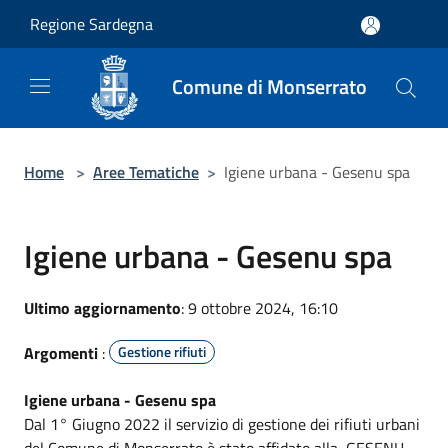
Salta al contenuto principale
Regione Sardegna
Comune di Monserrato
Home
>
Aree Tematiche
>
Igiene urbana - Gesenu spa
Igiene urbana - Gesenu spa
Ultimo aggiornamento
: 9 ottobre 2024, 16:10
Argomenti
:
Gestione rifiuti
Igiene urbana - Gesenu spa
Dal 1° Giugno 2022 il servizio di gestione dei rifiuti urbani
del Comune di Monserrato è stato affidato alla GESENU