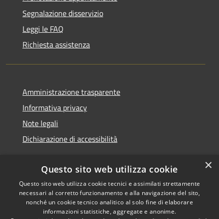
Segnalazione disservizio
Leggi le FAQ
Richiesta assistenza
Amministrazione trasparente
Informativa privacy
Note legali
Dichiarazione di accessibilità
×
Questo sito web utilizza cookie
Questo sito web utilizza cookie tecnici e assimilati strettamente
RSS
Copyright © 2026 • Comune di
necessari al corretto funzionamento e alla navigazione del sito,
Accessibilità
Monserrato • Powered by
nonché un cookie tecnico analitico al solo fine di elaborare
Privacy
Municipium
Accesso
•
informazioni statistiche, aggregate e anonime.