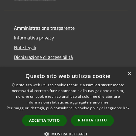
Amministrazione trasparente
Informativa privacy
Note legali
Dichiarazione di accessibilità
×
Questo sito web utilizza cookie
Questo sito web utilizza cookie tecnici e assimilati strettamente
RSS
Copyright © 2026 • Comune di
necessari al corretto funzionamento e alla navigazione del sito,
Accessibilità
Monserrato • Powered by
nonché un cookie tecnico analitico al solo fine di elaborare
Privacy
Municipium
Accesso
•
informazioni statistiche, aggregate e anonime.
Per maggiori dettagli, può consultare la cookie policy al seguente
link
Cookie
redazione
Mappa del sito
RIFIUTA TUTTO
ACCETTA TUTTO
Intranet
Obiettivi di accessibilità
MOSTRA DETTAGLI